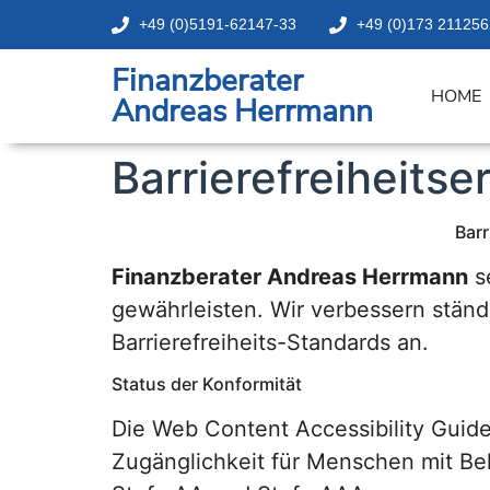
Inhalt
+49 (0)5191-62147-33
+49 (0)173 211256
springen
Finanzberater
HOME
Andreas Herrmann
Barrierefreiheitse
Barr
Finanzberater Andreas Herrmann
se
gewährleisten. Wir verbessern ständ
Barrierefreiheits-Standards an.
Status der Konformität
Die Web Content Accessibility Guid
Zugänglichkeit für Menschen mit Beh