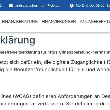
2
andreas-a.herrmann@db.com
Mo-Di & Do: 09:00–18
FINANZBERATUNG
FINANZIERUNGEN
ANLAGEBERAT
rklärung
ierefreiheitserklärung für https://finanzberatung-herrman
tzt sich dafür ein, die digitale Zugänglichkei
ig die Benutzerfreundlichkeit für alle und wend
elines (WCAG) definieren Anforderungen an Des
inderungen zu verbessern. Sie definieren drei 